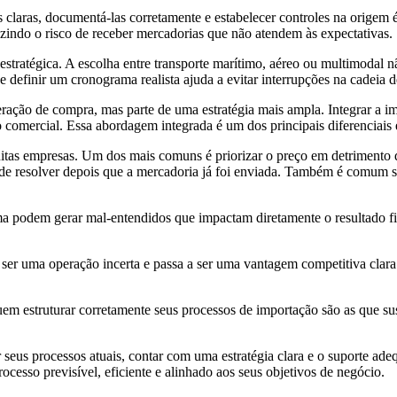
s claras, documentá-las corretamente e estabelecer controles na origem é
uzindo o risco de receber mercadorias que não atendem às expectativas.
estratégica. A escolha entre transporte marítimo, aéreo ou multimodal
e definir um cronograma realista ajuda a evitar interrupções na cadeia 
ação de compra, mas parte de uma estratégia mais ampla. Integrar a imp
 comercial. Essa abordagem integrada é um dos principais diferenciais
itas empresas. Um dos mais comuns é priorizar o preço em detrimento da
 de resolver depois que a mercadoria já foi enviada. Também é comum su
ma podem gerar mal-entendidos que impactam diretamente o resultado fin
er uma operação incerta e passa a ser uma vantagem competitiva clara. 
m estruturar corretamente seus processos de importação são as que su
 seus processos atuais, contar com uma estratégia clara e o suporte ad
cesso previsível, eficiente e alinhado aos seus objetivos de negócio.