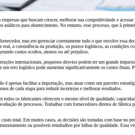
empresas que buscam crescer, melhorar sua competitividade e acessar pr
 asiáticos para abastecimento. No entanto, esse processo, que à primei
 fornecedor, mas em gerenciar corretamente tudo o que envolve essa de
 real, a consistência da produção, os prazos logísticos, as condições com
rando custos ocultos, atrasos ou até prejuízos.
perações internacionais, pequenos desvios podem ter um grande impact
 um erro logístico pode aumentar significativamente os custos finais. 
é apenas facilitar a importação, mas atuar como um parceiro estraté
pamos de cada etapa para reduzir incertezas e melhorar resultados.
 todos os fabricantes oferecem o mesmo nível de qualidade, capacidade 
 avaliação de processos. Trabalhar com fornecedores diretos de fábrica p
 do custo total. Em muitos casos, as decisões são tomadas com base n
armazenamento ou possíveis retrabalhos por falhas de qualidade. Essa vi